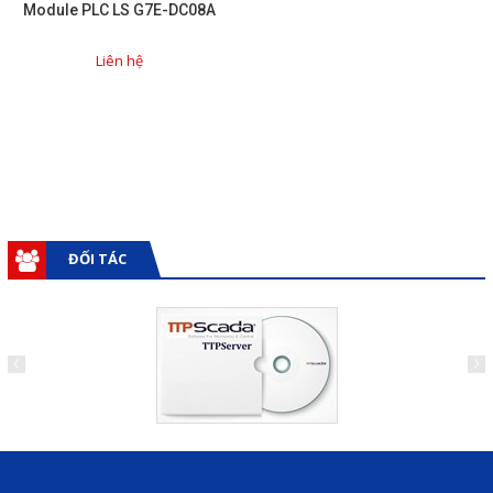
Module PLC LS G7E-DC08A
Giải pháp quản lý bằng mã
Liên hệ
vạch
Bảng LED điện tử
Bảng điện tử năng suất
Bảng Led hiển thị nhiệt độ
độ ẩm
ĐỐI TÁC
Đồng hồ thời gian thực
Máy dò kim loại
Màn hình cảm ứng HMI
PLC - Bộ lập trình PLC
Biến tần
Máy tính công nghiệp