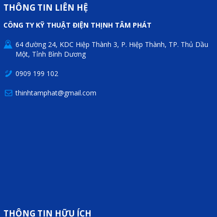
Motor Servo / Driver Servo
THÔNG TIN LIÊN HỆ
Cáp lập trình PLC - HMI -
CÔNG TY KỸ THUẬT ĐIỆN THỊNH TÂM PHÁT
Servo
64 đường 24, KDC Hiệp Thành 3, P. Hiệp Thành, TP. Thủ Dầu
Cân Điện Tử
Một, Tỉnh Bình Dương
Thiết bị thu thập dữ liệu,
0909 199 102
truyền và lưu trữ dữ liệu
thinhtamphat@gmail.com
Thiết bị điều khiển và giám
sát
Thiết bị cảnh báo
Thiết bị đo lường - Cảm biến
Bộ điều khiển nhiệt độ
Bộ đếm - Bộ hẹn giờ
Đồng hồ đo đa năng
THÔNG TIN HỮU ÍCH