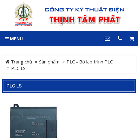
GIỎ HÀNG
0
MENU
DANH MỤC
LIÊN HỆ
Trang chủ
Hotline
Trang chủ
Sản phẩm
PLC - Bộ lập trình PLC
0909 199 102
PLC LS
Dự án
Địa chỉ
PLC LS
Sản phẩm
64 đường 24, KDC Hiệp
Thành 3, P. Hiệp Thành, TP.
Thủ Dầu Một, Tỉnh Bình
Hệ Thống Cảnh Báo An
Dương
Điện thoại
Toàn Xe Nâng
0909 199 102
Hệ thống điều khiển giám
COPYRIGHT 2018. ALL RIGHTS RESERVED
sát và thu thập dữ liệu