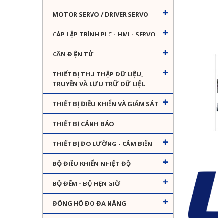
MOTOR SERVO / DRIVER SERVO
CÁP LẬP TRÌNH PLC - HMI - SERVO
CÂN ĐIỆN TỬ
THIẾT BỊ THU THẬP DỮ LIỆU,
TRUYỀN VÀ LƯU TRỮ DỮ LIỆU
THIẾT BỊ ĐIỀU KHIỂN VÀ GIÁM SÁT
THIẾT BỊ CẢNH BÁO
THIẾT BỊ ĐO LƯỜNG - CẢM BIẾN
BỘ ĐIỀU KHIỂN NHIỆT ĐỘ
BỘ ĐẾM - BỘ HẸN GIỜ
ĐỒNG HỒ ĐO ĐA NĂNG