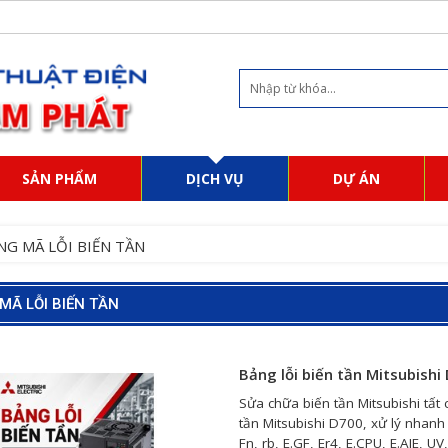
SẢN PHẨM
DỊCH VỤ
DỰ ÁN
NG MÃ LỖI BIẾN TẦN
MÃ LỖI BIẾN TẦN
Bảng lỗi biến tần Mitsubishi
Sửa chữa biến tần Mitsubishi tất 
tần Mitsubishi D700, xử lý nhanh 
Fn, rb, E.GF, Er4, E.CPU, E.AIE, UV,