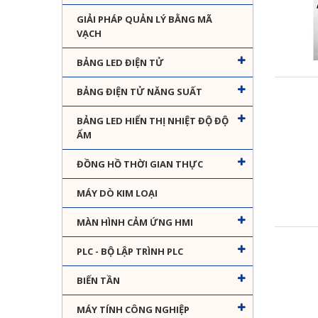
GIẢI PHÁP QUẢN LÝ BẰNG MÃ
VẠCH
BẢNG LED ĐIỆN TỬ
BẢNG ĐIỆN TỬ NĂNG SUẤT
BẢNG LED HIỂN THỊ NHIỆT ĐỘ ĐỘ
ẨM
ĐỒNG HỒ THỜI GIAN THỰC
MÁY DÒ KIM LOẠI
MÀN HÌNH CẢM ỨNG HMI
PLC - BỘ LẬP TRÌNH PLC
BIẾN TẦN
MÁY TÍNH CÔNG NGHIỆP