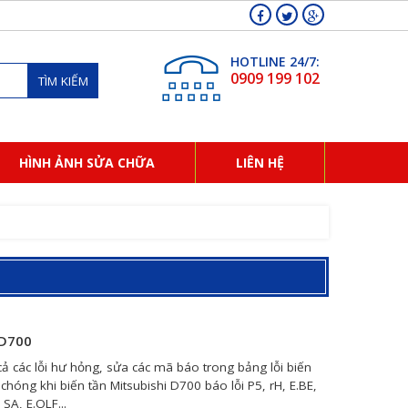
HOTLINE 24/7:
0909 199 102
TÌM KIẾM
HÌNH ẢNH SỬA CHỮA
LIÊN HỆ
 D700
cả các lỗi hư hỏng, sửa các mã báo trong bảng lỗi biến
chóng khi biến tần Mitsubishi D700 báo lỗi P5, rH, E.BE,
 SA, E.OLF...