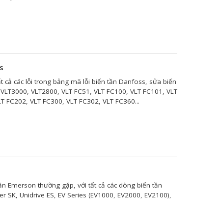
s
t cả các lỗi trong bảng mã lỗi biến tần Danfoss, sửa biến
 VLT3000, VLT2800, VLT FC51, VLT FC100, VLT FC101, VLT
T FC202, VLT FC300, VLT FC302, VLT FC360...
n
 tần Emerson thường gặp, với tất cả các dòng biến tần
SK, Unidrive ES, EV Series (EV1000, EV2000, EV2100),