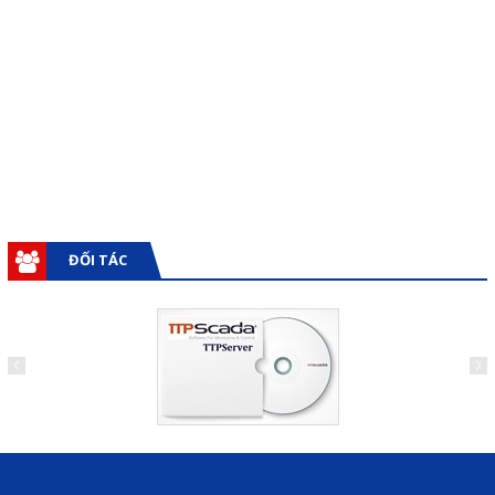
Giải pháp quản lý bằng mã
vạch
Bảng LED điện tử
Bảng điện tử năng suất
Bảng Led hiển thị nhiệt độ
độ ẩm
ĐỐI TÁC
Đồng hồ thời gian thực
Máy dò kim loại
Màn hình cảm ứng HMI
PLC - Bộ lập trình PLC
Biến tần
Máy tính công nghiệp