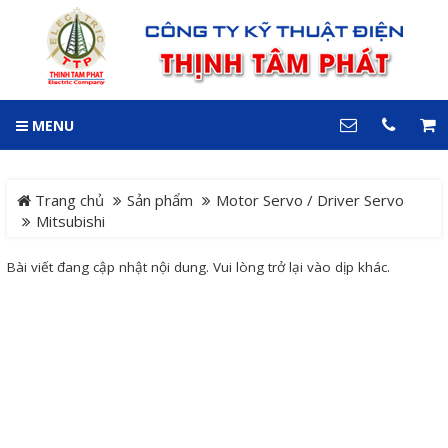
GIỎ HÀNG
0
MENU
DANH MỤC
LIÊN HỆ
Trang chủ
Hotline
Trang chủ
Sản phẩm
Motor Servo / Driver Servo
0909 199 102
Mitsubishi
Dự án
Bài viết đang cập nhật nội dung. Vui lòng trở lại vào dịp khác.
Địa chỉ
Sản phẩm
64 đường 24, KDC Hiệp
Thành 3, P. Hiệp Thành, TP.
Thủ Dầu Một, Tỉnh Bình
Hệ Thống Cảnh Báo An
Dương
Điện thoại
Toàn Xe Nâng
0909 199 102
Hệ thống điều khiển giám
COPYRIGHT 2018. ALL RIGHTS RESERVED
sát và thu thập dữ liệu