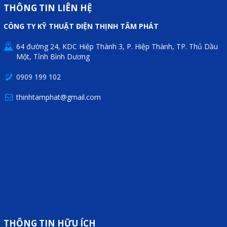
Motor Servo / Driver Servo
THÔNG TIN LIÊN HỆ
Cáp lập trình PLC - HMI -
CÔNG TY KỸ THUẬT ĐIỆN THỊNH TÂM PHÁT
Servo
64 đường 24, KDC Hiệp Thành 3, P. Hiệp Thành, TP. Thủ Dầu
Cân Điện Tử
Một, Tỉnh Bình Dương
Thiết bị thu thập dữ liệu,
0909 199 102
truyền và lưu trữ dữ liệu
thinhtamphat@gmail.com
Thiết bị điều khiển và giám
sát
Thiết bị cảnh báo
Thiết bị đo lường - Cảm biến
Bộ điều khiển nhiệt độ
Bộ đếm - Bộ hẹn giờ
Đồng hồ đo đa năng
THÔNG TIN HỮU ÍCH