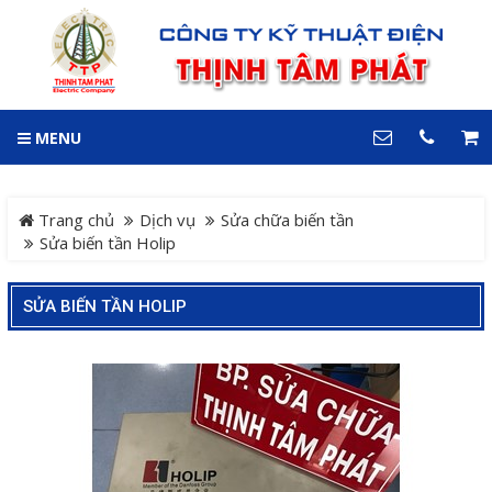
GIỎ HÀNG
0
MENU
DANH MỤC
LIÊN HỆ
Trang chủ
Hotline
Trang chủ
Dịch vụ
Sửa chữa biến tần
0909 199 102
Sửa biến tần Holip
Dự án
Địa chỉ
SỬA BIẾN TẦN HOLIP
Sản phẩm
64 đường 24, KDC Hiệp
Thành 3, P. Hiệp Thành, TP.
Thủ Dầu Một, Tỉnh Bình
Hệ Thống Cảnh Báo An
Dương
Điện thoại
Toàn Xe Nâng
0909 199 102
Hệ thống điều khiển giám
COPYRIGHT 2018. ALL RIGHTS RESERVED
sát và thu thập dữ liệu