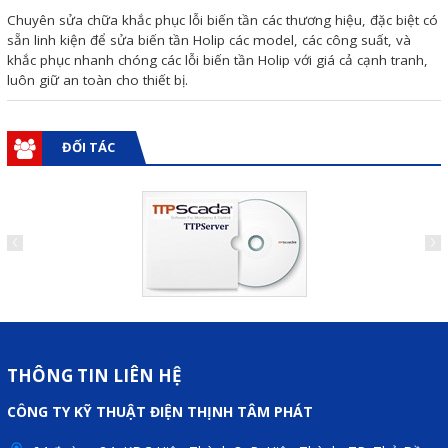
Motor Servo / Driver Servo
Chuyên sửa chữa khắc phục lỗi biến tần các thương hiệu, đặc biệt có
sẵn linh kiện để sửa biến tần Holip các model, các công suất, và
Cáp lập trình PLC - HMI -
khắc phục nhanh chóng các lỗi biến tần Holip với giá cả cạnh tranh,
Servo
luôn giữ an toàn cho thiết bị.
Cân Điện Tử
Thiết bị thu thập dữ liệu,
ĐỐI TÁC
truyền và lưu trữ dữ liệu
Thiết bị điều khiển và giám
sát
Thiết bị cảnh báo
Thiết bị đo lường - Cảm biến
Bộ điều khiển nhiệt độ
THÔNG TIN LIÊN HỆ
Bộ đếm - Bộ hẹn giờ
CÔNG TY KỸ THUẬT ĐIỆN THỊNH TÂM PHÁT
Đồng hồ đo đa năng