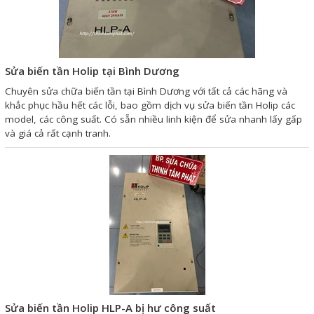
Giải pháp quản lý bằng mã
vạch
Sửa biến tần Holip tại Bình Dương
Bảng LED điện tử
Chuyên sửa chữa biến tần tại Bình Dương với tất cả các hãng và
Bảng điện tử năng suất
khắc phục hầu hết các lỗi, bao gồm dịch vụ sửa biến tần Holip các
model, các công suất. Có sẵn nhiều linh kiện để sửa nhanh lấy gấp
Bảng Led hiển thị nhiệt độ
và giá cả rất cạnh tranh.
độ ẩm
Đồng hồ thời gian thực
Máy dò kim loại
Màn hình cảm ứng HMI
PLC - Bộ lập trình PLC
Biến tần
Máy tính công nghiệp
Sửa biến tần Holip HLP-A bị hư công suất