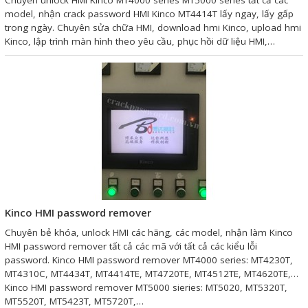
Chuyên unlock HMI Kinco MT4000 series MT5000 series tất cả các
Motor Servo / Driver Servo
model, nhận crack password HMI Kinco MT4414T lấy ngay, lấy gấp
trong ngày. Chuyên sửa chữa HMI, download hmi Kinco, upload hmi
Cáp lập trình PLC - HMI -
Kinco, lập trình màn hình theo yêu cầu, phục hồi dữ liệu HMI,…
Servo
Cân Điện Tử
Thiết bị thu thập dữ liệu,
truyền và lưu trữ dữ liệu
Thiết bị điều khiển và giám
sát
Thiết bị cảnh báo
Kinco HMI password remover
Thiết bị đo lường - Cảm biến
Chuyên bẻ khóa, unlock HMI các hãng, các model, nhận làm Kinco
Bộ điều khiển nhiệt độ
HMI password remover tất cả các mã với tất cả các kiểu lỗi
password. Kinco HMI password remover MT4000 series: MT4230T,
Bộ đếm - Bộ hẹn giờ
MT4310C, MT4434T, MT4414TE, MT4720TE, MT4512TE, MT4620TE,…
Kinco HMI password remover MT5000 sieries: MT5020, MT5320T,
Đồng hồ đo đa năng
MT5520T, MT5423T, MT5720T,…