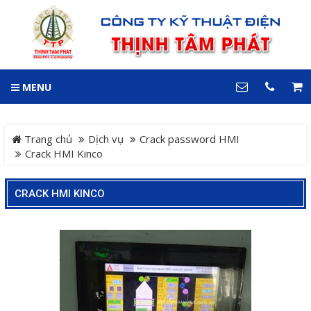
GIỎ HÀNG
0
MENU
DANH MỤC
LIÊN HỆ
Trang chủ
Hotline
Trang chủ
Dịch vụ
Crack password HMI
0909 199 102
Crack HMI Kinco
Dự án
Địa chỉ
CRACK HMI KINCO
Sản phẩm
64 đường 24, KDC Hiệp
Thành 3, P. Hiệp Thành, TP.
Thủ Dầu Một, Tỉnh Bình
Hệ Thống Cảnh Báo An
Dương
Điện thoại
Toàn Xe Nâng
0909 199 102
Hệ thống điều khiển giám
COPYRIGHT 2018. ALL RIGHTS RESERVED
sát và thu thập dữ liệu