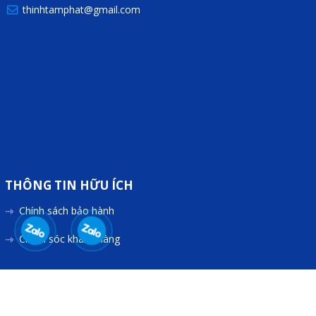
thinhtamphat@gmail.com
Sửa motor - Quấn motor
Sửa Cân Điện Tử
Lập trình PLC
Lập trình màn hình HMI
Lập trình hệ thống Scada
Lập trình hệ thống Servo
Crack password PLC
THÔNG TIN HỮU ÍCH
Crack password HMI
Chính sách bảo hành
Lấy Chương Trình HMI
Chăm sóc khách hàng
Thông tin hữu ích
Hình ảnh sửa chữa
© Copyright 2018
Designed by
Viễn Nam