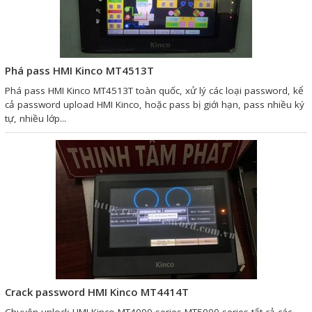
Giải pháp quản lý bằng mã
vạch
Phá pass HMI Kinco MT4513T
Bảng LED điện tử
Phá pass HMI Kinco MT4513T toàn quốc, xử lý các loại password, kể
Bảng điện tử năng suất
cả password upload HMI Kinco, hoặc pass bị giới hạn, pass nhiều ký
tự, nhiều lớp...
Bảng Led hiển thị nhiệt độ
độ ẩm
Đồng hồ thời gian thực
Máy dò kim loại
Màn hình cảm ứng HMI
PLC - Bộ lập trình PLC
Biến tần
Crack password HMI Kinco MT4414T
Máy tính công nghiệp