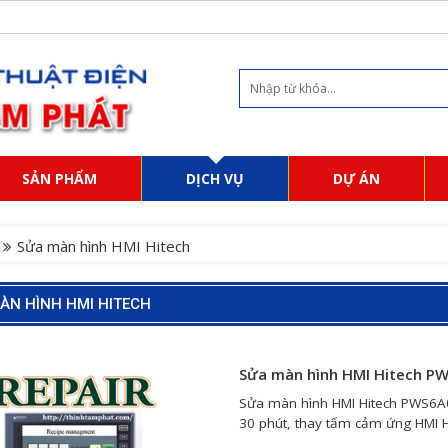
SẢN PHẨM
DỊCH VỤ
DỰ ÁN
Sửa màn hình HMI Hitech
ÀN HÌNH HMI HITECH
Sửa màn hình HMI Hitech P
Sửa màn hình HMI Hitech PWS6A0
30 phút, thay tấm cảm ứng HMI Hi