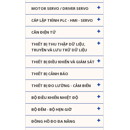
MOTOR SERVO / DRIVER SERVO
CÁP LẬP TRÌNH PLC - HMI - SERVO
CÂN ĐIỆN TỬ
THIẾT BỊ THU THẬP DỮ LIỆU,
TRUYỀN VÀ LƯU TRỮ DỮ LIỆU
THIẾT BỊ ĐIỀU KHIỂN VÀ GIÁM SÁT
THIẾT BỊ CẢNH BÁO
THIẾT BỊ ĐO LƯỜNG - CẢM BIẾN
BỘ ĐIỀU KHIỂN NHIỆT ĐỘ
BỘ ĐẾM - BỘ HẸN GIỜ
ĐỒNG HỒ ĐO ĐA NĂNG