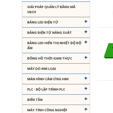
GIẢI PHÁP QUẢN LÝ BẰNG MÃ
VẠCH
BẢNG LED ĐIỆN TỬ
BẢNG ĐIỆN TỬ NĂNG SUẤT
BẢNG LED HIỂN THỊ NHIỆT ĐỘ ĐỘ
ẨM
ĐỒNG HỒ THỜI GIAN THỰC
MÁY DÒ KIM LOẠI
MÀN HÌNH CẢM ỨNG HMI
PLC - BỘ LẬP TRÌNH PLC
BIẾN TẦN
MÁY TÍNH CÔNG NGHIỆP