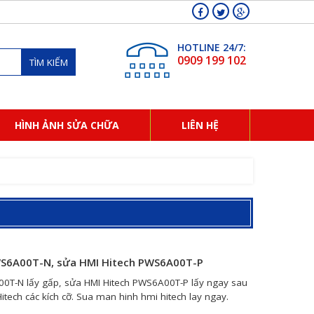
HOTLINE 24/7:
0909 199 102
TÌM KIẾM
HÌNH ẢNH SỬA CHỮA
LIÊN HỆ
WS6A00T-N, sửa HMI Hitech PWS6A00T-P
0T-N lấy gấp, sửa HMI Hitech PWS6A00T-P lấy ngay sau
tech các kích cỡ. Sua man hinh hmi hitech lay ngay.