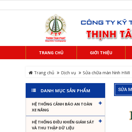
TRANG CHỦ
GIỚI THIỆU
Trang chủ
Dịch vụ
Sửa chữa màn hình HMI
SỬA M
DANH MỤC SẢN PHẨM
HỆ THỐNG CẢNH BÁO AN TOÀN
XE NÂNG
HỆ THỐNG ĐIỀU KHIỂN GIÁM SÁT
VÀ THU THẬP DỮ LIỆU