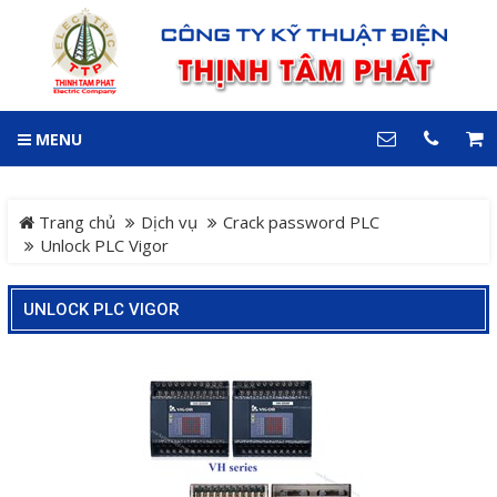
GIỎ HÀNG
0
MENU
DANH MỤC
LIÊN HỆ
Trang chủ
Hotline
Trang chủ
Dịch vụ
Crack password PLC
0909 199 102
Unlock PLC Vigor
Dự án
Địa chỉ
UNLOCK PLC VIGOR
Sản phẩm
64 đường 24, KDC Hiệp
Thành 3, P. Hiệp Thành, TP.
Thủ Dầu Một, Tỉnh Bình
Hệ Thống Cảnh Báo An
Dương
Điện thoại
Toàn Xe Nâng
0909 199 102
Hệ thống điều khiển giám
COPYRIGHT 2018. ALL RIGHTS RESERVED
sát và thu thập dữ liệu