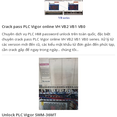
Giải pháp quản lý bằng mã
vạch
Crack pass PLC Vigor online VH VB2 VB1 VB0
Bảng LED điện tử
Chuyên dịch vụ PLC HMI password unlock trên toàn quốc, đặc biệt
Bảng điện tử năng suất
chuyên crack pass PLC Vigor online VH VB2 VB1 VB0 series. Xử lý từ
các version mới đến cũ, các kiểu mật khẩu từ đơn giản đến phức tạp,
Bảng Led hiển thị nhiệt độ
cần crack gấp để ngay trong ngày... chúng tôi...
độ ẩm
Đồng hồ thời gian thực
Máy dò kim loại
Màn hình cảm ứng HMI
PLC - Bộ lập trình PLC
Biến tần
Máy tính công nghiệp
Unlock PLC Vigor SWM-36MT