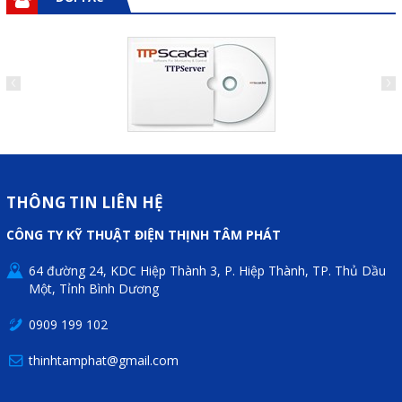
Phụ kiện lắp tủ điện
Giới thiệu
Dịch vụ
Thiết kế phần mềm giám sát
và quản lý
THÔNG TIN LIÊN HỆ
Thiết kế tủ điện công nghiệp
CÔNG TY KỸ THUẬT ĐIỆN THỊNH TÂM PHÁT
Sửa chữa biến tần
64 đường 24, KDC Hiệp Thành 3, P. Hiệp Thành, TP. Thủ Dầu
Sửa chữa PLC
Một, Tỉnh Bình Dương
Sửa chữa màn hình HMI
0909 199 102
Sửa Bộ điều khiển Servo, Bộ
thinhtamphat@gmail.com
điều khiển motor bước
Sửa chữa bộ nguồn