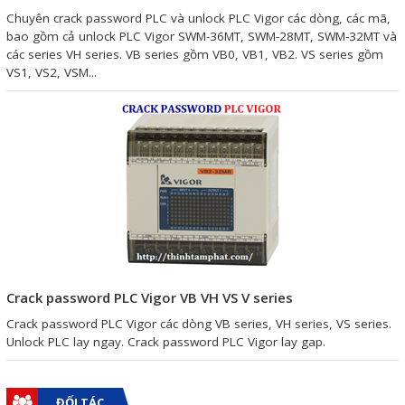
Motor Servo / Driver Servo
Chuyên crack password PLC và unlock PLC Vigor các dòng, các mã,
bao gồm cả unlock PLC Vigor SWM-36MT, SWM-28MT, SWM-32MT và
Cáp lập trình PLC - HMI -
các series VH series. VB series gồm VB0, VB1, VB2. VS series gồm
Servo
VS1, VS2, VSM...
Cân Điện Tử
Thiết bị thu thập dữ liệu,
truyền và lưu trữ dữ liệu
Thiết bị điều khiển và giám
sát
Thiết bị cảnh báo
Thiết bị đo lường - Cảm biến
Crack password PLC Vigor VB VH VS V series
Bộ điều khiển nhiệt độ
Crack password PLC Vigor các dòng VB series, VH series, VS series.
Unlock PLC lay ngay. Crack password PLC Vigor lay gap.
Bộ đếm - Bộ hẹn giờ
Đồng hồ đo đa năng
ĐỐI TÁC