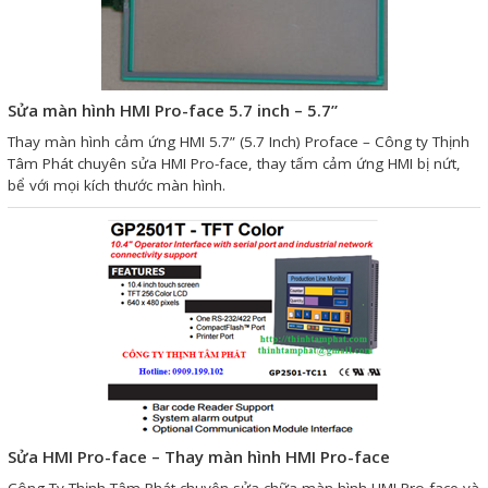
Giải pháp quản lý bằng mã
vạch
Sửa màn hình HMI Pro-face 5.7 inch – 5.7”
Bảng LED điện tử
Thay màn hình cảm ứng HMI 5.7” (5.7 Inch) Proface – Công ty Thịnh
Bảng điện tử năng suất
Tâm Phát chuyên sửa HMI Pro-face, thay tấm cảm ứng HMI bị nứt,
bể với mọi kích thước màn hình.
Bảng Led hiển thị nhiệt độ
độ ẩm
Đồng hồ thời gian thực
Máy dò kim loại
Màn hình cảm ứng HMI
PLC - Bộ lập trình PLC
Biến tần
Sửa HMI Pro-face – Thay màn hình HMI Pro-face
Máy tính công nghiệp