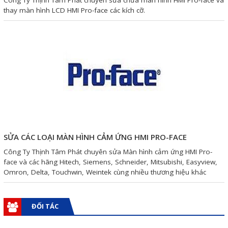
Công Ty Thịnh Tâm Phát chuyên sửa chữa màn hình HMI Pro-face và
Motor Servo / Driver Servo
thay màn hình LCD HMI Pro-face các kích cỡ.
Cáp lập trình PLC - HMI -
Servo
Cân Điện Tử
Thiết bị thu thập dữ liệu,
truyền và lưu trữ dữ liệu
Thiết bị điều khiển và giám
sát
SỬA CÁC LOẠI MÀN HÌNH CẢM ỨNG HMI PRO-FACE
Thiết bị cảnh báo
Công Ty Thịnh Tâm Phát chuyên sửa Màn hình cảm ứng HMI Pro-
face và các hãng Hitech, Siemens, Schneider, Mitsubishi, Easyview,
Thiết bị đo lường - Cảm biến
Omron, Delta, Touchwin, Weintek cùng nhiều thương hiệu khác
Bộ điều khiển nhiệt độ
Bộ đếm - Bộ hẹn giờ
ĐỐI TÁC
Đồng hồ đo đa năng