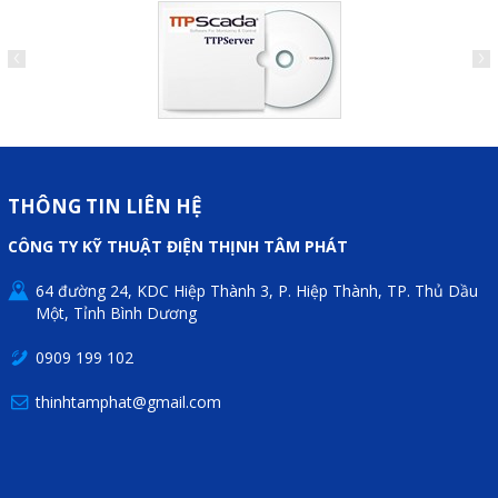
Phụ kiện lắp tủ điện
Giới thiệu
Dịch vụ
Thiết kế phần mềm giám sát
THÔNG TIN LIÊN HỆ
và quản lý
CÔNG TY KỸ THUẬT ĐIỆN THỊNH TÂM PHÁT
Thiết kế tủ điện công nghiệp
64 đường 24, KDC Hiệp Thành 3, P. Hiệp Thành, TP. Thủ Dầu
Sửa chữa biến tần
Một, Tỉnh Bình Dương
Sửa chữa PLC
0909 199 102
Sửa chữa màn hình HMI
thinhtamphat@gmail.com
Sửa Bộ điều khiển Servo, Bộ
điều khiển motor bước
Sửa chữa bộ nguồn