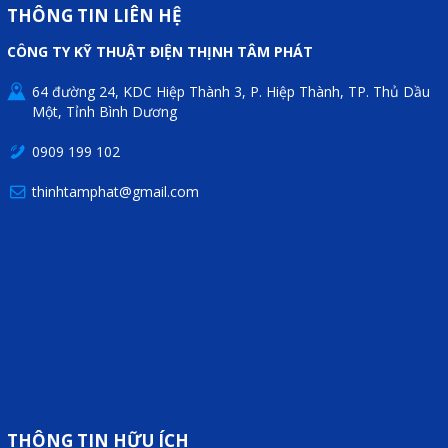
Motor Servo / Driver Servo
THÔNG TIN LIÊN HỆ
Cáp lập trình PLC - HMI -
CÔNG TY KỸ THUẬT ĐIỆN THỊNH TÂM PHÁT
Servo
64 đường 24, KDC Hiệp Thành 3, P. Hiệp Thành, TP. Thủ Dầu
Cân Điện Tử
Một, Tỉnh Bình Dương
Thiết bị thu thập dữ liệu,
0909 199 102
truyền và lưu trữ dữ liệu
thinhtamphat@gmail.com
Thiết bị điều khiển và giám
sát
Thiết bị cảnh báo
Thiết bị đo lường - Cảm biến
Bộ điều khiển nhiệt độ
Bộ đếm - Bộ hẹn giờ
Đồng hồ đo đa năng
THÔNG TIN HỮU ÍCH