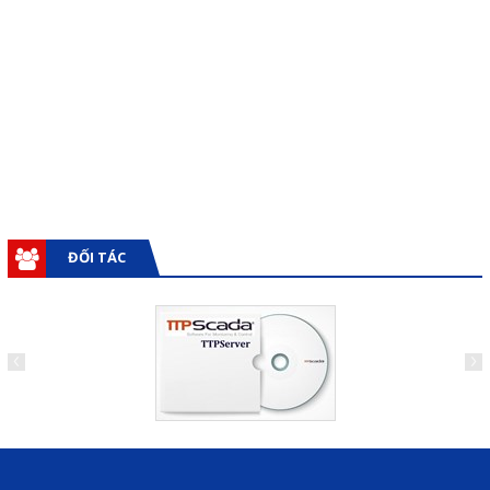
Giải pháp quản lý bằng mã
vạch
Bảng LED điện tử
Bảng điện tử năng suất
Bảng Led hiển thị nhiệt độ
độ ẩm
ĐỐI TÁC
Đồng hồ thời gian thực
Máy dò kim loại
Màn hình cảm ứng HMI
PLC - Bộ lập trình PLC
Biến tần
Máy tính công nghiệp