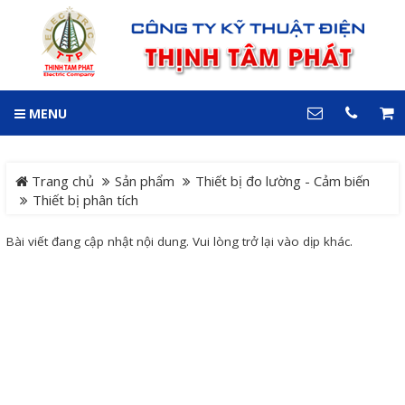
GIỎ HÀNG
0
MENU
DANH MỤC
LIÊN HỆ
Trang chủ
Hotline
Trang chủ
Sản phẩm
Thiết bị đo lường - Cảm biến
0909 199 102
Thiết bị phân tích
Dự án
Bài viết đang cập nhật nội dung. Vui lòng trở lại vào dịp khác.
Địa chỉ
Sản phẩm
64 đường 24, KDC Hiệp
Thành 3, P. Hiệp Thành, TP.
Thủ Dầu Một, Tỉnh Bình
Hệ Thống Cảnh Báo An
Dương
Điện thoại
Toàn Xe Nâng
0909 199 102
Hệ thống điều khiển giám
COPYRIGHT 2018. ALL RIGHTS RESERVED
sát và thu thập dữ liệu