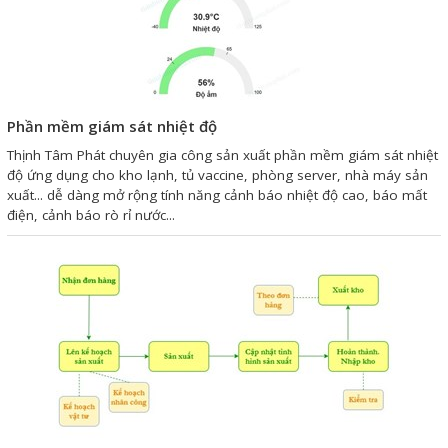
Sửa motor - Quấn motor
Sửa Cân Điện Tử
Lập trình PLC
Phần mềm giám sát nhiệt độ
Lập trình màn hình HMI
Thịnh Tâm Phát chuyên gia công sản xuất phần mềm giám sát nhiệt
Lập trình hệ thống Scada
độ ứng dụng cho kho lạnh, tủ vaccine, phòng server, nhà máy sản
xuất... dễ dàng mở rộng tính năng cảnh báo nhiệt độ cao, báo mất
Lập trình hệ thống Servo
điện, cảnh báo rò rỉ nước...
Crack password PLC
Crack password HMI
Lấy Chương Trình HMI
Thông tin hữu ích
Hình ảnh sửa chữa