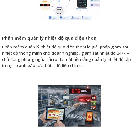
Giải pháp quản lý bằng mã
vạch
Bảng LED điện tử
Phần mềm quản lý nhiệt độ qua điện thoại
Bảng điện tử năng suất
Phần mềm quản lý nhiệt độ qua điện thoại là giải pháp giám sát
nhiệt độ thông minh cho doanh nghiệp, giám sát nhiệt độ 24/7 –
Bảng Led hiển thị nhiệt độ
chủ động phòng ngừa rủi ro, là một nền tảng quản lý nhiệt độ tập
độ ẩm
trung – cảnh báo tức thời – dữ liệu chính...
Đồng hồ thời gian thực
Máy dò kim loại
Màn hình cảm ứng HMI
PLC - Bộ lập trình PLC
Biến tần
Máy tính công nghiệp