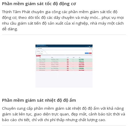
Motor Servo / Driver Servo
Phần mềm giám sát tốc độ động cơ
Cáp lập trình PLC - HMI -
Thịnh Tâm Phát chuyên gia công các phần mềm giám sát tốc độ
động cơ, theo dõi tốc độ các dây chuyền và máy móc... phục vụ mọi
Servo
nhu cầu giám sát tiến độ sản xuất của xí nghiệp, nhà máy một cách
dễ dàng.
Cân Điện Tử
Thiết bị thu thập dữ liệu,
truyền và lưu trữ dữ liệu
Thiết bị điều khiển và giám
sát
Thiết bị cảnh báo
Thiết bị đo lường - Cảm biến
Phần mềm giám sát nhiệt độ độ ẩm
Bộ điều khiển nhiệt độ
Chuyên cung cấp phần mềm giám sát nhiệt độ độ ẩm với khả năng
Bộ đếm - Bộ hẹn giờ
giám sát liên tục, giao diện trực quan, đẹp mắt, cảnh báo tức thời và
báo cáo chi tiết, chỉ với chi phí thấp nhưng chất lượng cao.
Đồng hồ đo đa năng