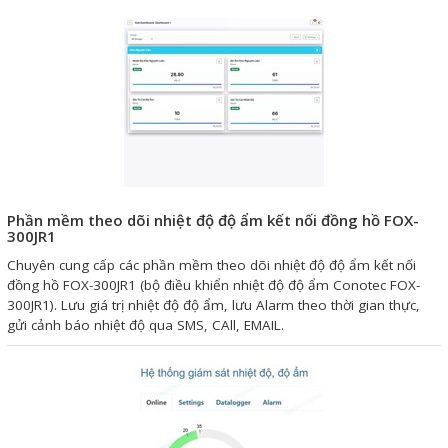
Phụ kiện lắp tủ điện
Giới thiệu
Dịch vụ
Thiết kế phần mềm giám sát
và quản lý
Phần mềm theo dõi nhiệt độ độ ẩm kết nối đồng hồ FOX-
Thiết kế tủ điện công nghiệp
300JR1
Chuyên cung cấp các phần mềm theo dõi nhiệt độ độ ẩm kết nối
Sửa chữa biến tần
đồng hồ FOX-300JR1 (bộ điều khiển nhiệt độ độ ẩm Conotec FOX-
Sửa chữa PLC
300JR1). Lưu giá trị nhiệt độ độ ẩm, lưu Alarm theo thời gian thực,
gửi cảnh báo nhiệt độ qua SMS, CAll, EMAIL.
Sửa chữa màn hình HMI
Sửa Bộ điều khiển Servo, Bộ
điều khiển motor bước
Sửa chữa bộ nguồn