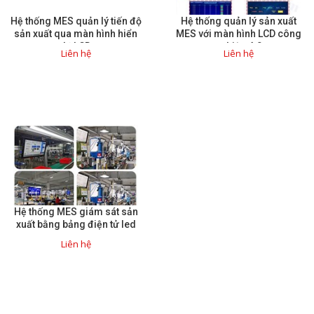
Hệ thống MES quản lý tiến độ
Hệ thống quản lý sản xuất
Giải pháp quản lý bằng mã
sản xuất qua màn hình hiển
MES với màn hình LCD công
thị LCD
nghiệp 4.0
vạch
Liên hệ
Liên hệ
Bảng LED điện tử
Bảng điện tử năng suất
Bảng Led hiển thị nhiệt độ
độ ẩm
Đồng hồ thời gian thực
Máy dò kim loại
Hệ thống MES giám sát sản
Màn hình cảm ứng HMI
xuất bằng bảng điện tử led
PLC - Bộ lập trình PLC
Liên hệ
Biến tần
Máy tính công nghiệp