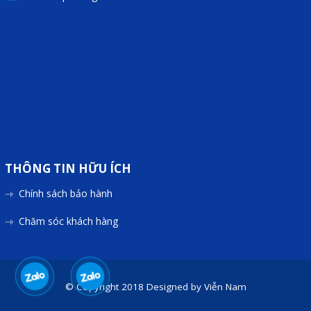
Phụ kiện lắp tủ điện
Giới thiệu
Dịch vụ
Thiết kế phần mềm giám sát
và quản lý
Thiết kế tủ điện công nghiệp
THÔNG TIN HỮU ÍCH
Sửa chữa biến tần
Chính sách bảo hành
Sửa chữa PLC
Chăm sóc khách hàng
Sửa chữa màn hình HMI
Sửa Bộ điều khiển Servo, Bộ
điều khiển motor bước
© Copyright 2018
Designed by
Viễn Nam
Sửa chữa bộ nguồn