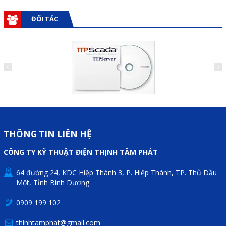
Motor Servo / Driver Servo
ĐỐI TÁC
Cáp lập trình PLC - HMI -
Servo
Cân Điện Tử
Thiết bị thu thập dữ liệu,
truyền và lưu trữ dữ liệu
Thiết bị điều khiển và giám
sát
THÔNG TIN LIÊN HỆ
Thiết bị cảnh báo
CÔNG TY KỸ THUẬT ĐIỆN THỊNH TÂM PHÁT
Thiết bị đo lường - Cảm biến
64 đường 24, KDC Hiệp Thành 3, P. Hiệp Thành, TP. Thủ Dầu
Bộ điều khiển nhiệt độ
Một, Tỉnh Bình Dương
Bộ đếm - Bộ hẹn giờ
0909 199 102
Đồng hồ đo đa năng
thinhtamphat@gmail.com