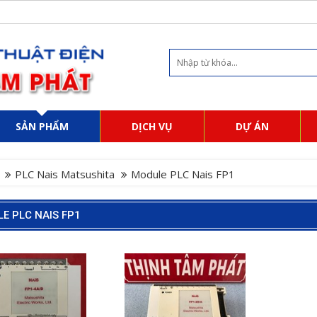
SẢN PHẨM
DỊCH VỤ
DỰ ÁN
PLC Nais Matsushita
Module PLC Nais FP1
E PLC NAIS FP1