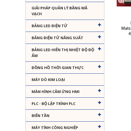
GIẢI PHÁP QUẢN LÝ BẰNG MÃ
VẠCH
BẢNG LED ĐIỆN TỬ
Mats
4
BẢNG ĐIỆN TỬ NĂNG SUẤT
BẢNG LED HIỂN THỊ NHIỆT ĐỘ ĐỘ
ẨM
ĐỒNG HỒ THỜI GIAN THỰC
MÁY DÒ KIM LOẠI
MÀN HÌNH CẢM ỨNG HMI
PLC - BỘ LẬP TRÌNH PLC
BIẾN TẦN
MÁY TÍNH CÔNG NGHIỆP