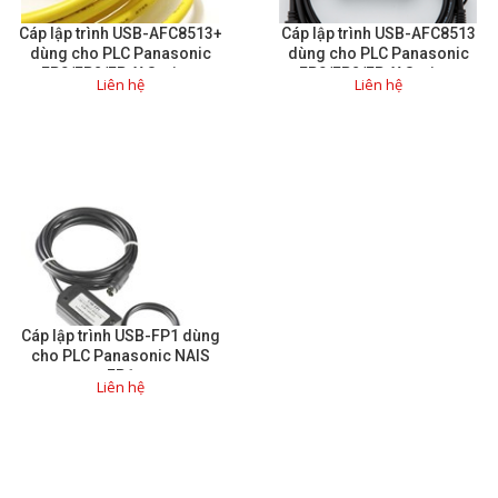
Cáp lập trình USB-AFC8513+
Cáp lập trình USB-AFC8513
Giải pháp quản lý bằng mã
dùng cho PLC Panasonic
dùng cho PLC Panasonic
FP0/FP2/FP-X Series.
FP0/FP2/FP-X Series.
vạch
Liên hệ
Liên hệ
Bảng LED điện tử
Bảng điện tử năng suất
Bảng Led hiển thị nhiệt độ
độ ẩm
Đồng hồ thời gian thực
Máy dò kim loại
Cáp lập trình USB-FP1 dùng
Màn hình cảm ứng HMI
cho PLC Panasonic NAIS
FP1
PLC - Bộ lập trình PLC
Liên hệ
Biến tần
Máy tính công nghiệp