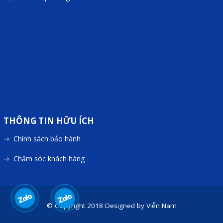
Phụ kiện lắp tủ điện
Giới thiệu
Dịch vụ
Thiết kế phần mềm giám sát
và quản lý
Thiết kế tủ điện công nghiệp
THÔNG TIN HỮU ÍCH
Sửa chữa biến tần
Chính sách bảo hành
Sửa chữa PLC
Chăm sóc khách hàng
Sửa chữa màn hình HMI
Sửa Bộ điều khiển Servo, Bộ
điều khiển motor bước
© Copyright 2018
Designed by
Viễn Nam
Sửa chữa bộ nguồn