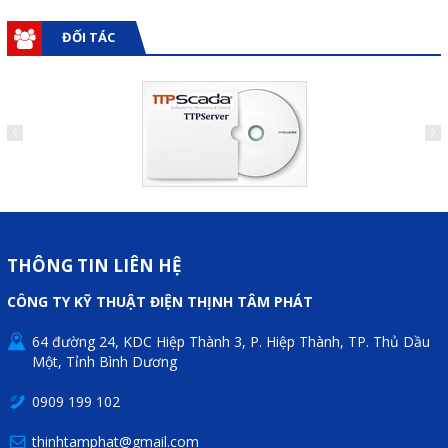
Motor Servo / Driver Servo
ĐỐI TÁC
Cáp lập trình PLC - HMI -
Servo
Cân Điện Tử
Thiết bị thu thập dữ liệu,
truyền và lưu trữ dữ liệu
Thiết bị điều khiển và giám
sát
THÔNG TIN LIÊN HỆ
Thiết bị cảnh báo
CÔNG TY KỸ THUẬT ĐIỆN THỊNH TÂM PHÁT
Thiết bị đo lường - Cảm biến
64 đường 24, KDC Hiệp Thành 3, P. Hiệp Thành, TP. Thủ Dầu
Bộ điều khiển nhiệt độ
Một, Tỉnh Bình Dương
Bộ đếm - Bộ hẹn giờ
0909 199 102
Đồng hồ đo đa năng
thinhtamphat@gmail.com