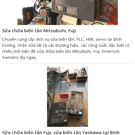
Giải pháp quản lý bằng mã
vạch
Sửa chữa biến tần Mitsubishi, Fuji
Bảng LED điện tử
Chuyên cung cấp dịch vụ sửa biến tần, PLC, HMI, servo tại Bình
Bảng điện tử năng suất
Dương, nhận sửa tất cả các thương hiệu, các công suất, đặc biệt có
nhiều linh kiện để sửa chữa biến tần Mitsubishi, Fuji, Emerson,
Bảng Led hiển thị nhiệt độ
Siemens lấy ngay.
độ ẩm
Đồng hồ thời gian thực
Máy dò kim loại
Màn hình cảm ứng HMI
PLC - Bộ lập trình PLC
Biến tần
Máy tính công nghiệp
Sửa chữa biến tần Fuji, sửa biến tần Yaskawa tại Bình