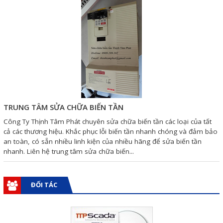
Phụ kiện lắp tủ điện
Giới thiệu
Dịch vụ
Thiết kế phần mềm giám sát
và quản lý
TRUNG TÂM SỬA CHỮA BIẾN TẦN
Thiết kế tủ điện công nghiệp
Công Ty Thịnh Tâm Phát chuyên sửa chữa biến tần các loại của tất
cả các thương hiệu. Khắc phục lỗi biến tần nhanh chóng và đảm bảo
Sửa chữa biến tần
an toàn, có sẵn nhiều linh kiện của nhiều hãng để sửa biến tần
Sửa chữa PLC
nhanh. Liên hệ trung tâm sửa chữa biến...
Sửa chữa màn hình HMI
ĐỐI TÁC
Sửa Bộ điều khiển Servo, Bộ
điều khiển motor bước
Sửa chữa bộ nguồn