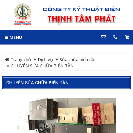
GIỎ HÀNG
0
MENU
DANH MỤC
LIÊN HỆ
Trang chủ
Hotline
Trang chủ
Dịch vụ
Sửa chữa biến tần
0909 199 102
CHUYÊN SỬA CHỮA BIẾN TẦN
Dự án
Địa chỉ
CHUYÊN SỬA CHỮA BIẾN TẦN
Sản phẩm
64 đường 24, KDC Hiệp
Thành 3, P. Hiệp Thành, TP.
Thủ Dầu Một, Tỉnh Bình
Hệ Thống Cảnh Báo An
Dương
Điện thoại
Toàn Xe Nâng
0909 199 102
Hệ thống điều khiển giám
COPYRIGHT 2018. ALL RIGHTS RESERVED
sát và thu thập dữ liệu