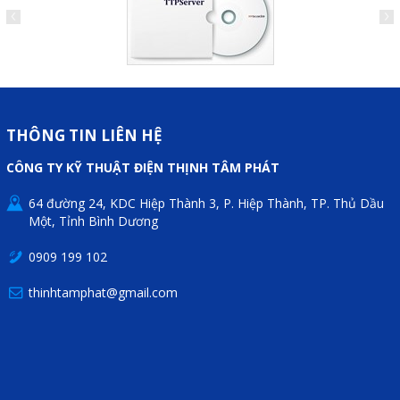
Sửa motor - Quấn motor
Sửa Cân Điện Tử
Lập trình PLC
Lập trình màn hình HMI
THÔNG TIN LIÊN HỆ
Lập trình hệ thống Scada
CÔNG TY KỸ THUẬT ĐIỆN THỊNH TÂM PHÁT
Lập trình hệ thống Servo
64 đường 24, KDC Hiệp Thành 3, P. Hiệp Thành, TP. Thủ Dầu
Crack password PLC
Một, Tỉnh Bình Dương
Crack password HMI
0909 199 102
Lấy Chương Trình HMI
thinhtamphat@gmail.com
Thông tin hữu ích
Hình ảnh sửa chữa