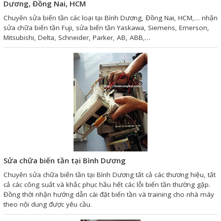
Motor Servo / Driver Servo
Dương, Đồng Nai, HCM
Chuyên sửa biến tần các loại tại Bình Dương, Đồng Nai, HCM,… nhận
Cáp lập trình PLC - HMI -
sửa chữa biến tần Fuji, sửa biến tần Yaskawa, Siemens, Emerson,
Servo
Mitsubishi, Delta, Schneider, Parker, AB, ABB,…
Cân Điện Tử
Thiết bị thu thập dữ liệu,
truyền và lưu trữ dữ liệu
Thiết bị điều khiển và giám
sát
Thiết bị cảnh báo
Thiết bị đo lường - Cảm biến
Sửa chữa biến tần tại Bình Dương
Chuyên sửa chữa biến tần tại Bình Dương tất cả các thương hiệu, tất
Bộ điều khiển nhiệt độ
cả các công suất và khắc phục hầu hết các lỗi biến tần thường gặp.
Bộ đếm - Bộ hẹn giờ
Đồng thời nhận hướng dẫn cài đặt biến tần và training cho nhà máy
theo nội dung được yêu cầu.
Đồng hồ đo đa năng