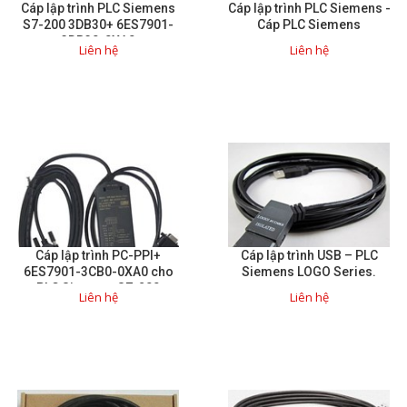
Cáp lập trình PLC Siemens
Cáp lập trình PLC Siemens -
S7-200 3DB30+ 6ES7901-
Cáp PLC Siemens
Giải pháp quản lý bằng mã
3DB30-0XA0
Liên hệ
Liên hệ
vạch
Bảng LED điện tử
Bảng điện tử năng suất
Bảng Led hiển thị nhiệt độ
độ ẩm
Đồng hồ thời gian thực
Máy dò kim loại
Cáp lập trình PC-PPI+
Cáp lập trình USB – PLC
6ES7901-3CB0-0XA0 cho
Siemens LOGO Series.
Màn hình cảm ứng HMI
PLC Siemens S7-200
Liên hệ
Liên hệ
PLC - Bộ lập trình PLC
Biến tần
Máy tính công nghiệp