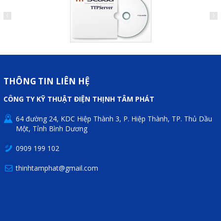
Sửa motor - Quấn motor
Sửa Cân Điện Tử
Lập trình PLC
Lập trình màn hình HMI
THÔNG TIN LIÊN HỆ
Lập trình hệ thống Scada
CÔNG TY KỸ THUẬT ĐIỆN THỊNH TÂM PHÁT
Lập trình hệ thống Servo
Crack password PLC
64 đường 24, KDC Hiệp Thành 3, P. Hiệp Thành, TP. Thủ Dầu
Một, Tỉnh Bình Dương
Crack password HMI
0909 199 102
Lấy Chương Trình HMI
thinhtamphat@gmail.com
Thông tin hữu ích
Hình ảnh sửa chữa