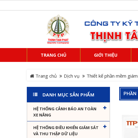
TRANG CHỦ
GIỚI THIỆU
Trang chủ
Dịch vụ
Thiết kế phần mềm giám 
PHẦN
DANH MỤC SẢN PHẨM
HỆ THỐNG CẢNH BÁO AN TOÀN
XE NÂNG
HỆ THỐNG ĐIỀU KHIỂN GIÁM SÁT
VÀ THU THẬP DỮ LIỆU