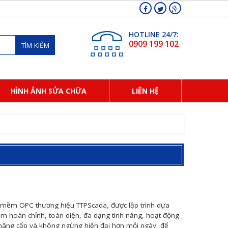
HOTLINE 24/7:
0909 199 102
TÌM KIẾM
HÌNH ẢNH SỬA CHỮA
LIÊN HỆ
mềm OPC thương hiệu TTPScada, được lập trình dựa
m hoàn chỉnh, toàn diện, đa dạng tính năng, hoạt động
 nâng cấp và không ngừng hiện đại hơn mỗi ngày, để