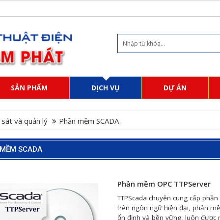
SẢN PHẨM
DỊCH VỤ
DỰ ÁN
sát và quản lý
Phần mềm SCADA
 MỀM SCADA
Phần mềm OPC TTPServer
TTPScada chuyên cung cấp phần 
trên ngôn ngữ hiện đại, phần mề
ổn định và bền vững, luôn được