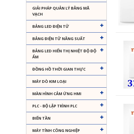
GIẢI PHÁP QUẢN LÝ BẰNG MÃ
VẠCH
BẢNG LED ĐIỆN TỬ
BẢNG ĐIỆN TỬ NĂNG SUẤT
BẢNG LED HIỂN THỊ NHIỆT ĐỘ ĐỘ
ẨM
ĐỒNG HỒ THỜI GIAN THỰC
MÁY DÒ KIM LOẠI
MÀN HÌNH CẢM ỨNG HMI
PLC - BỘ LẬP TRÌNH PLC
BIẾN TẦN
MÁY TÍNH CÔNG NGHIỆP