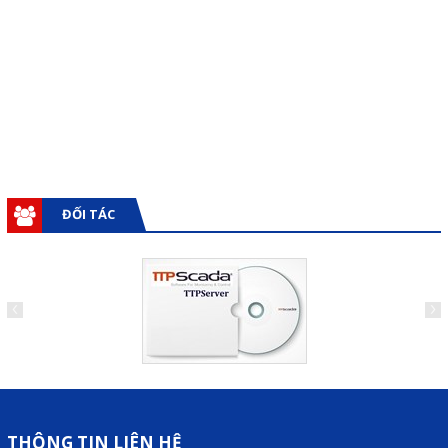
Giải pháp quản lý bằng mã
vạch
Bảng LED điện tử
Bảng điện tử năng suất
Bảng Led hiển thị nhiệt độ
độ ẩm
ĐỐI TÁC
Đồng hồ thời gian thực
Máy dò kim loại
Màn hình cảm ứng HMI
PLC - Bộ lập trình PLC
Biến tần
Máy tính công nghiệp
THÔNG TIN LIÊN HỆ