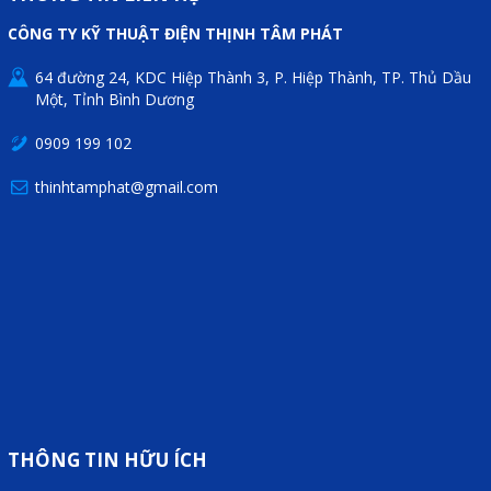
Motor Servo / Driver Servo
CÔNG TY KỸ THUẬT ĐIỆN THỊNH TÂM PHÁT
Cáp lập trình PLC - HMI -
64 đường 24, KDC Hiệp Thành 3, P. Hiệp Thành, TP. Thủ Dầu
Servo
Một, Tỉnh Bình Dương
Cân Điện Tử
0909 199 102
Thiết bị thu thập dữ liệu,
thinhtamphat@gmail.com
truyền và lưu trữ dữ liệu
Thiết bị điều khiển và giám
sát
Thiết bị cảnh báo
Thiết bị đo lường - Cảm biến
Bộ điều khiển nhiệt độ
Bộ đếm - Bộ hẹn giờ
THÔNG TIN HỮU ÍCH
Đồng hồ đo đa năng