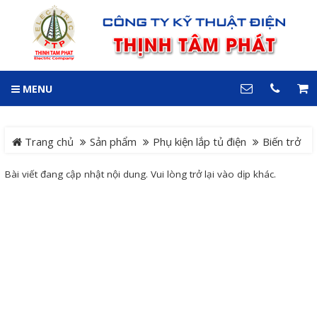
GIỎ HÀNG
0
MENU
DANH MỤC
LIÊN HỆ
Trang chủ
Hotline
Trang chủ
Sản phẩm
Phụ kiện lắp tủ điện
Biến trở
0909 199 102
Dự án
Bài viết đang cập nhật nội dung. Vui lòng trở lại vào dịp khác.
Địa chỉ
Sản phẩm
64 đường 24, KDC Hiệp
Thành 3, P. Hiệp Thành, TP.
Thủ Dầu Một, Tỉnh Bình
Hệ Thống Cảnh Báo An
Dương
Điện thoại
Toàn Xe Nâng
0909 199 102
Hệ thống điều khiển giám
COPYRIGHT 2018. ALL RIGHTS RESERVED
sát và thu thập dữ liệu